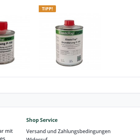
TIPP!
undierung
Grundierung 500 ml
op® EPDM
ElastoTop® EPDM
 119,00 / 1 Liter)
Inhalt
0.5 Liter
(€ 43,80 / 1 Liter)
,90
ab € 21,90
Shop Service
Preis:
1 Stk. 21,90 €
ar mit
Versand und Zahlungsbedingungen
res
Widerruf