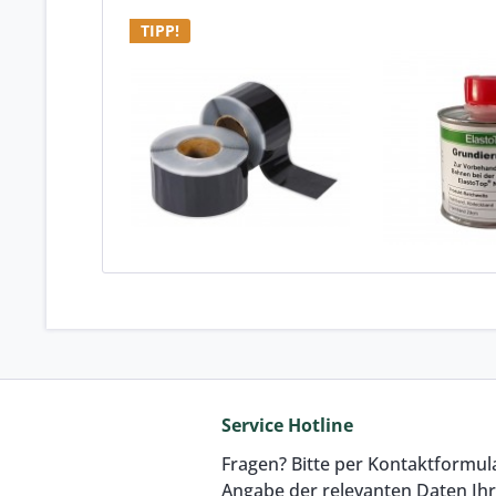
TIPP!
Nahtband EPDM
100 ml Gr
ElastoTop® 7,5 cm
ElastoT
breit (nur mit...
Inhalt
0.1 Liter
(€
€ 8,50 pro m
€ 11
Service Hotline
Fragen? Bitte per Kontaktformul
Angabe der relevanten Daten Ih