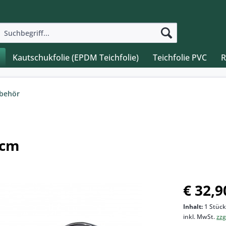
Kautschukfolie (EPDM Teichfolie)
Teichfolie PVC
R
ubehör
 cm
€ 32,9
Inhalt:
1 Stüc
inkl. MwSt.
zzg