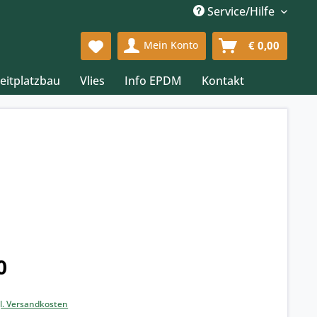
Service/Hilfe
Mein Konto
€ 0,00
eitplatzbau
Vlies
Info EPDM
Kontakt
0
k
l. Versandkosten