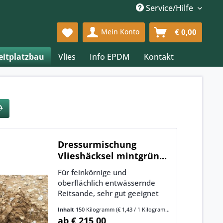
Service/Hilfe
Mein Konto
€ 0,00
eitplatzbau
Vlies
Info EPDM
Kontakt
Dressurmischung
Vlieshäcksel mintgrün...
Für feinkörnige und
oberflächlich entwässernde
Reitsande, sehr gut geeignet
z.B. für Nordsand , eher
Inhalt
150 Kilogramm
(€ 1,43 / 1 Kilogramm)
Dressur. Mischung mintgrün
ab € 215,00