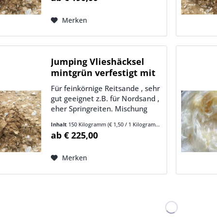
stabil und scherfest ist, aber die
Lockerheit und Elastizität und
Merken
Pflegeleichtigkeit...
Jumping Vlieshäcksel
mintgrün verfestigt mit
30...
Für feinkörnige Reitsande , sehr
gut geeignet z.B. für Nordsand ,
eher Springreiten. Mischung
mintgrün (verschiedene
Inhalt
150 Kilogramm
(€ 1,50 / 1 Kilogramm)
Farbtöne). Wenn Ihr Sandboden
ab € 225,00
relativ stabil und scherfest ist,
aber die Elastizität und
Merken
Scherfestigkeit könnte besser...