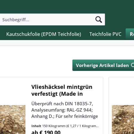
Kautschukfolie (EPDM Teichfolie)
Teichfolie PVC
R
Vorherige Artikel laden
Vlieshäcksel mintgrün
verfestigt (Made in
Germany)
Überprüft nach DIN 18035-7,
Analyseumfang: RAL-GZ 944;
Anhang D.; Für sehr feinkörnige
und oberflächlich entwässernde
Inhalt
150 Kilogramm
(€ 1,27 / 1 Kilogramm)
Reitsande. Wenn Ihr Sandboden
ab € 190,00