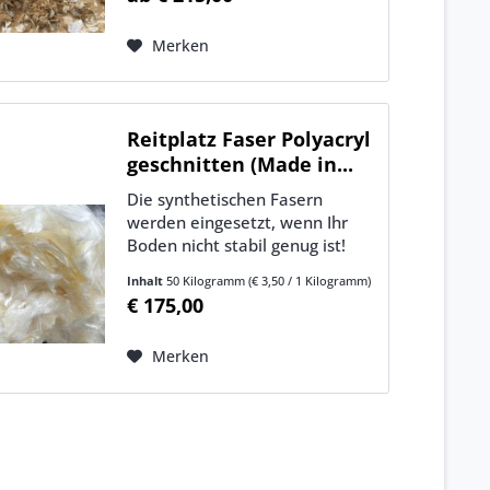
(verschiedene Farbtöne), für
bessere Elastizität und
Merken
Scherfestigkeit. Allgemein: Die
Tretschicht staubt...
Reitplatz Faser Polyacryl
geschnitten (Made in...
Die synthetischen Fasern
werden eingesetzt, wenn Ihr
Boden nicht stabil genug ist!
Erhöht die Trittfestigkeit und
Inhalt
50 Kilogramm
(€ 3,50 / 1 Kilogramm)
Scherfestigkeit. Verschiedene
€ 175,00
Bedingungen der Tretschicht
aus Sand Geschätzter
Merken
Verbrauch Bei gutem
Quarzsand mit Sandhöhe...